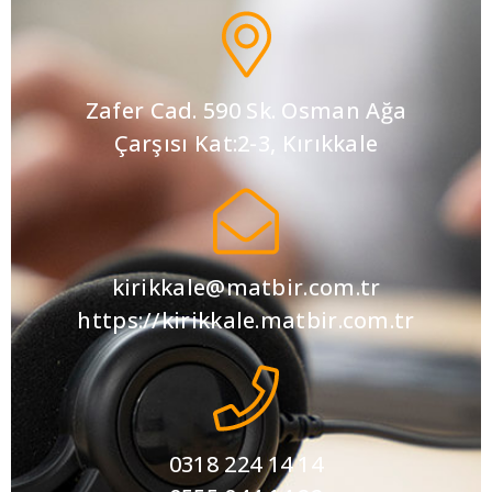
Zafer Cad. 590 Sk. Osman Ağa
Çarşısı Kat:2-3, Kırıkkale
kirikkale@matbir.com.tr
https://kirikkale.matbir.com.tr
0318 224 14 14